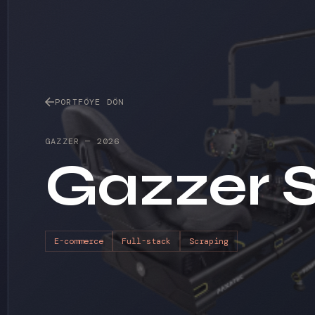
PORTFÖYE DÖN
GAZZER
—
2026
Gazzer 
E-commerce
Full-stack
Scraping