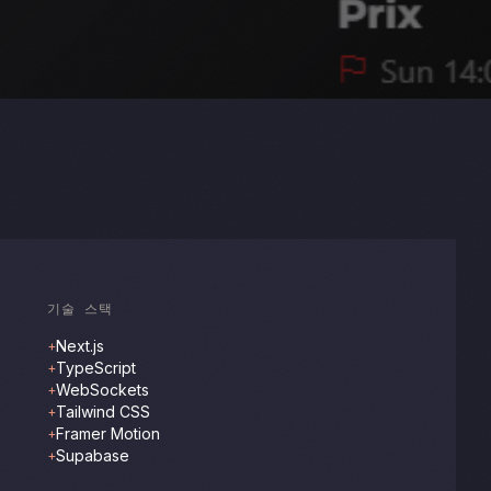
기술 스택
Next.js
+
TypeScript
+
WebSockets
+
Tailwind CSS
+
Framer Motion
+
Supabase
+