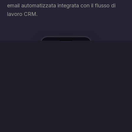
email automatizzata integrata con il flusso di
lavoro CRM.
TECNOLOGIE
Next.js
+
TypeScript
+
Tailwind CSS
+
Framer Motion
+
React Hook Form
+
Zod
+
Resend
+