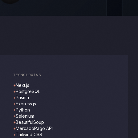
TECNOLOGÍAS
Next.js
+
PostgreSQL
+
Prisma
+
Express.js
+
Python
+
Selenium
+
BeautifulSoup
+
MercadoPago API
+
Tailwind CSS
+